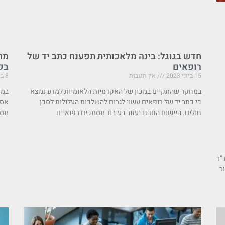
חדש בגוגל: בינה מלאכותית תפענח כתב יד של
מח
רופאים
בק
15 ביוני 2023
אין תגובות
8 ביוני 2023
במחקר שהתקיים במכון של האקדמיות הלאומיות למדע נמצא
במח
כי כתב יד של רופאים עשוי לגרום להשלכות העלולות לסכן
אספ
חולים. היישום החדש יעזור בעיבוד מסמכים רפואיים
מסק
"ר
ר