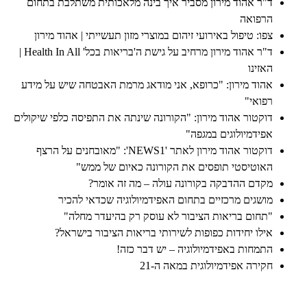
ד"ר אהוד מירון מסביר איך בינה מלאכותית משתלבת בתחום
הרפואה
צפו: טיפול באירועי זיהום במוצרי מזון תעשייתי | אהוד מירון
ד"ר אהוד מירון מרחיב על גישת ה'בריאות בכל' Health In All |
האזינו
אהוד מירון: "כרופא, אני מודאג מרמת האבטחה שיש על מידע
רפואי"
דוקטור אהוד מירון: "הקורונה שינתה את התפיסה כלפי שיקולים
אפידמיולוגים במגפה"
דוקטור אהוד מירון לאתר 'NEWS1': "מאובחנים על הרצף
האוטיסטי תופסים את הקורונה כאיום של ממש"
מקדם ההדבקה בקורונה עולה – מה זה אומר?
מושגים מרכזיים בתחום האפידמיולוגיה שכדאי להכיר
"תחום בריאות הציבור לא עוסק רק בהיעדר מחלה"
אילו יחידות כפופות לשירותי בריאות הציבור בישראל?
התמחות באפידמיולוגיה – יש דבר כזה!
חקירה אפידמיולוגית במאה ה-21